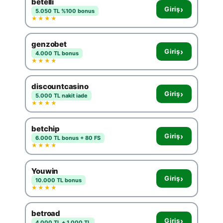
betelli
›
Giriş
5.050 TL %100 bonus
★★★★
genzobet
›
Giriş
4.000 TL bonus
★★★★
discountcasino
›
Giriş
5.000 TL nakit iade
★★★★
betchip
›
Giriş
6.000 TL bonus + 80 FS
★★★★
Youwin
›
Giriş
10.000 TL bonus
★★★★
betroad
›
Giriş
4.000 TL + 1.000 TL