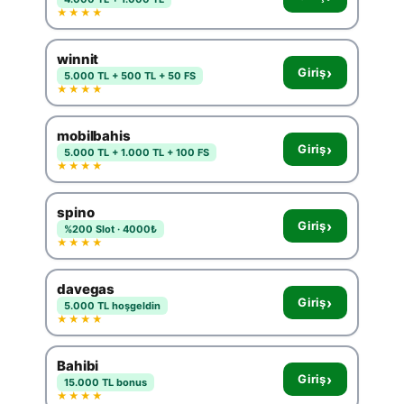
★★★★
winnit
›
Giriş
5.000 TL + 500 TL + 50 FS
★★★★
mobilbahis
›
Giriş
5.000 TL + 1.000 TL + 100 FS
★★★★
spino
›
Giriş
%200 Slot · 4000₺
★★★★
davegas
›
Giriş
5.000 TL hoşgeldin
★★★★
Bahibi
›
Giriş
15.000 TL bonus
★★★★