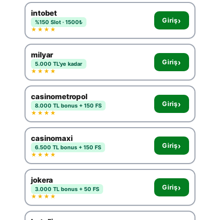
intobet
›
Giriş
%150 Slot · 1500₺
★★★★
milyar
›
Giriş
5.000 TL'ye kadar
★★★★
casinometropol
›
Giriş
8.000 TL bonus + 150 FS
★★★★
casinomaxi
›
Giriş
6.500 TL bonus + 150 FS
★★★★
jokera
›
Giriş
3.000 TL bonus + 50 FS
★★★★