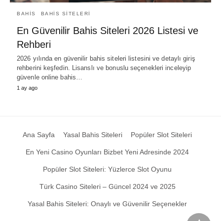
BAHIS
BAHIS SITELERI
En Güvenilir Bahis Siteleri 2026 Listesi ve
Rehberi
2026 yılında en güvenilir bahis siteleri listesini ve detaylı giriş
rehberini keşfedin. Lisanslı ve bonuslu seçenekleri inceleyip
güvenle online bahis…
1 ay ago
Ana Sayfa
Yasal Bahis Siteleri
Popüler Slot Siteleri
En Yeni Casino Oyunları Bizbet Yeni Adresinde 2024
Popüler Slot Siteleri: Yüzlerce Slot Oyunu
Türk Casino Siteleri – Güncel 2024 ve 2025
Yasal Bahis Siteleri: Onaylı ve Güvenilir Seçenekler