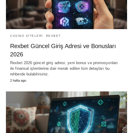
CASINO SITELERI
REXBET
Rexbet Güncel Giriş Adresi ve Bonusları
2026
Rexbet 2026 güncel giriş adresi, yeni bonus ve promosyonları
ile finansal işlemlerine dair merak edilen tüm detayları bu
rehberde bulabilirsiniz.
2 hafta ago