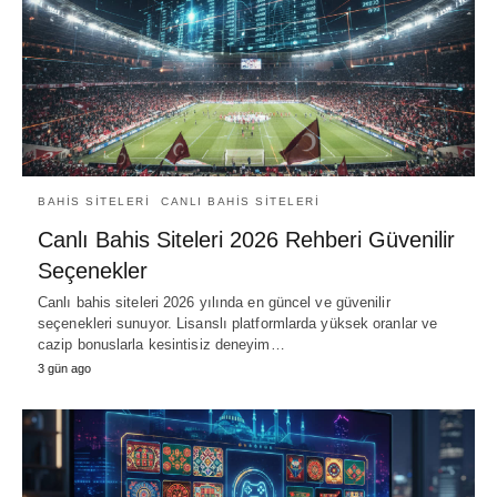
BAHIS SITELERI
CANLI BAHIS SITELERI
Canlı Bahis Siteleri 2026 Rehberi Güvenilir
Seçenekler
Canlı bahis siteleri 2026 yılında en güncel ve güvenilir
seçenekleri sunuyor. Lisanslı platformlarda yüksek oranlar ve
cazip bonuslarla kesintisiz deneyim…
3 gün ago