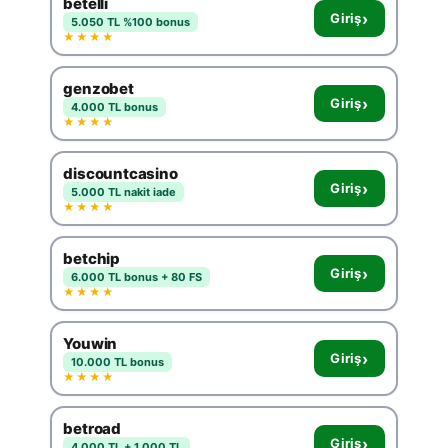
betelli
›
Giriş
5.050 TL %100 bonus
★★★★
genzobet
›
Giriş
4.000 TL bonus
★★★★
discountcasino
›
Giriş
5.000 TL nakit iade
★★★★
betchip
›
Giriş
6.000 TL bonus + 80 FS
★★★★
Youwin
›
Giriş
10.000 TL bonus
★★★★
betroad
›
Giriş
4.000 TL + 1.000 TL