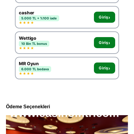
casher
›
Giriş
5.000 TL + %100 iade
★★★★
Wettigo
›
Giriş
10 Bin TL bonus
★★★★
MR Oyun
›
Giriş
6.000 TL bedava
★★★★
Ödeme Seçenekleri