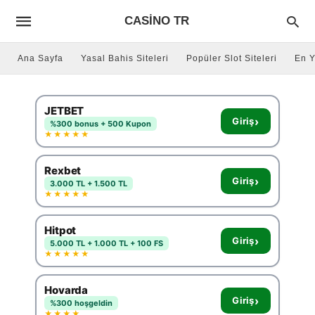
CASINO TR
Ana Sayfa
Yasal Bahis Siteleri
Popüler Slot Siteleri
En Y
JETBET
›
Giriş
%300 bonus + 500 Kupon
★★★★★
Rexbet
›
Giriş
3.000 TL + 1.500 TL
★★★★★
Hitpot
›
Giriş
5.000 TL + 1.000 TL + 100 FS
★★★★★
Hovarda
›
Giriş
%300 hoşgeldin
★★★★