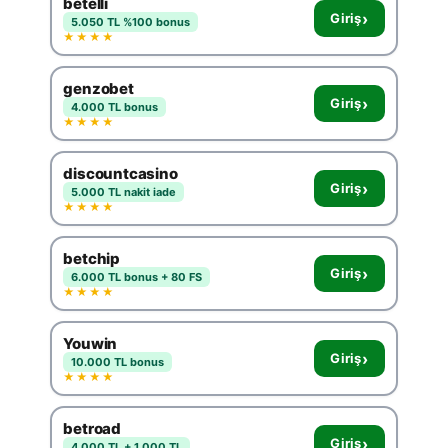
betelli
›
Giriş
5.050 TL %100 bonus
★★★★
genzobet
›
Giriş
4.000 TL bonus
★★★★
discountcasino
›
Giriş
5.000 TL nakit iade
★★★★
betchip
›
Giriş
6.000 TL bonus + 80 FS
★★★★
Youwin
›
Giriş
10.000 TL bonus
★★★★
betroad
›
Giriş
4.000 TL + 1.000 TL