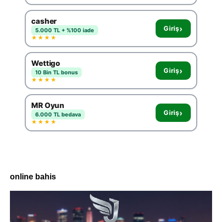
casher
›
Giriş
5.000 TL + %100 iade
★★★★
Wettigo
›
Giriş
10 Bin TL bonus
★★★★
MR Oyun
›
Giriş
6.000 TL bedava
★★★★
online bahis