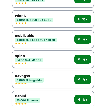
★★★★
winnit
›
Giriş
5.000 TL + 500 TL + 50 FS
★★★★
mobilbahis
›
Giriş
5.000 TL + 1.000 TL + 100 FS
★★★★
spino
›
Giriş
%200 Slot · 4000₺
★★★★
davegas
›
Giriş
5.000 TL hoşgeldin
★★★★
Bahibi
›
Giriş
15.000 TL bonus
★★★★