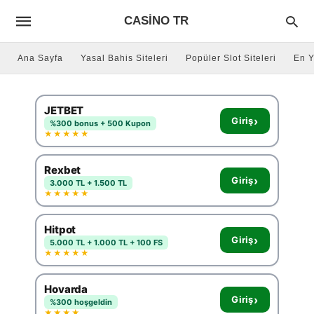
CASINO TR
Ana Sayfa
Yasal Bahis Siteleri
Popüler Slot Siteleri
En Y
JETBET
›
Giriş
%300 bonus + 500 Kupon
★★★★★
Rexbet
›
Giriş
3.000 TL + 1.500 TL
★★★★★
Hitpot
›
Giriş
5.000 TL + 1.000 TL + 100 FS
★★★★★
Hovarda
›
Giriş
%300 hoşgeldin
★★★★