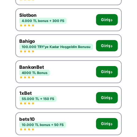
Slotbon
›
Giriş
4.000 TL bonus + 300 FS
★★★★
Bahigo
›
Giriş
100.000 TRY'ye Kadar Hoşgeldin Bonusu
★★★★
BankonBet
›
Giriş
4000 TL Bonus
★★★★
1xBet
›
Giriş
55.000 TL + 150 FS
★★★★
bets10
›
Giriş
10.000 TL bonus + 50 FS
★★★★