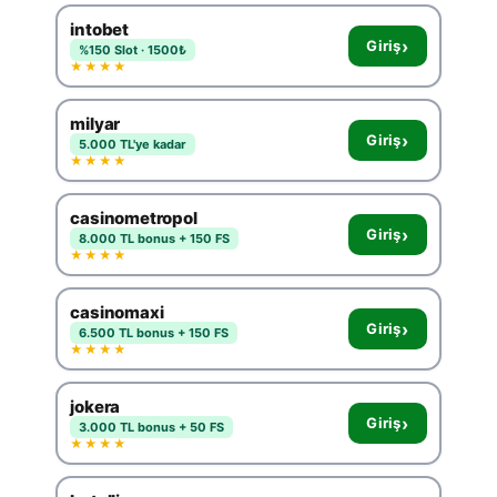
intobet
›
Giriş
%150 Slot · 1500₺
★★★★
milyar
›
Giriş
5.000 TL'ye kadar
★★★★
casinometropol
›
Giriş
8.000 TL bonus + 150 FS
★★★★
casinomaxi
›
Giriş
6.500 TL bonus + 150 FS
★★★★
jokera
›
Giriş
3.000 TL bonus + 50 FS
★★★★